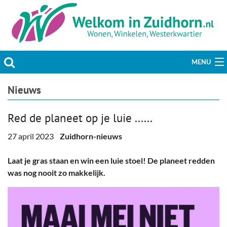
MENU
Actueel
Nieuws
Hobby & Vrije tijd
Red de planeet op je luie ......
Welzijn & Maatschappij
27 april 2023
Zuidhorn-nieuws
Bedrijven
Laat je gras staan en win een luie stoel! De planeet redden
was nog nooit zo makkelijk.
Prikbord & Aanbiedingen
Plaats bericht