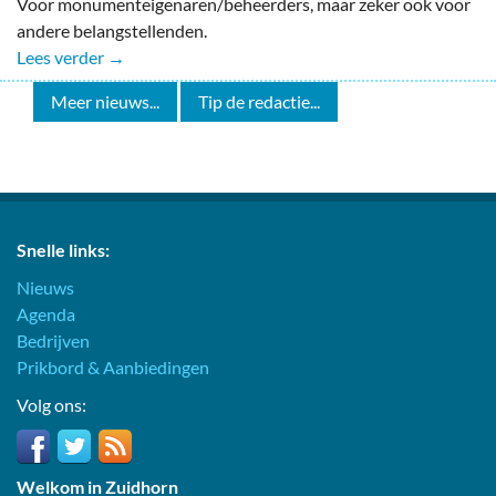
Voor monumenteigenaren/beheerders, maar zeker ook voor
andere belangstellenden.
Lees verder →
Meer nieuws...
Tip de redactie...
Snelle links:
Nieuws
Agenda
Bedrijven
Prikbord & Aanbiedingen
Volg ons:
Welkom in Zuidhorn