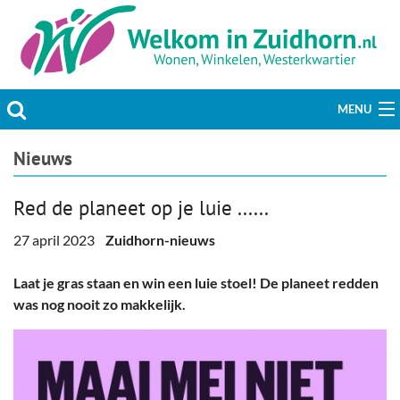
MENU
Actueel
Nieuws
Hobby & Vrije tijd
Red de planeet op je luie ......
Welzijn & Maatschappij
27 april 2023
Zuidhorn-nieuws
Bedrijven
Laat je gras staan en win een luie stoel! De planeet redden
was nog nooit zo makkelijk.
Prikbord & Aanbiedingen
Plaats bericht