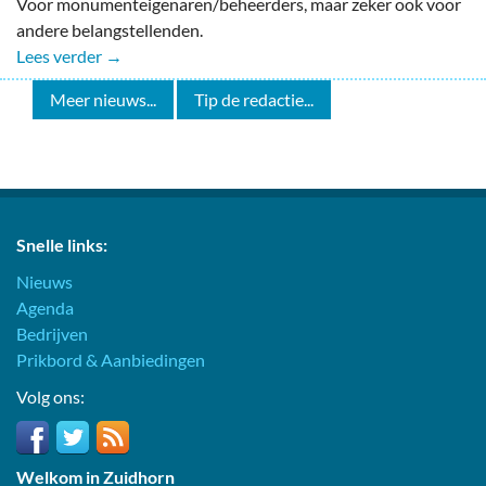
Voor monumenteigenaren/beheerders, maar zeker ook voor
andere belangstellenden.
Lees verder →
Meer nieuws...
Tip de redactie...
Snelle links:
Nieuws
Agenda
Bedrijven
Prikbord & Aanbiedingen
Volg ons:
Welkom in Zuidhorn