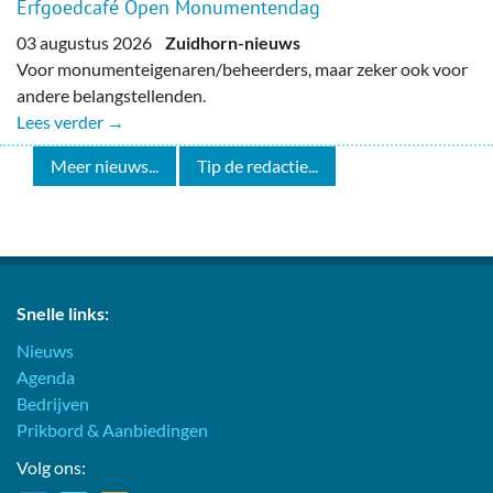
Erfgoedcafé Open Monumentendag
03 augustus 2026
Zuidhorn-nieuws
Voor monumenteigenaren/beheerders, maar zeker ook voor
andere belangstellenden.
Lees verder →
Meer nieuws...
Tip de redactie...
Snelle links:
Nieuws
Agenda
Bedrijven
Prikbord & Aanbiedingen
Volg ons: