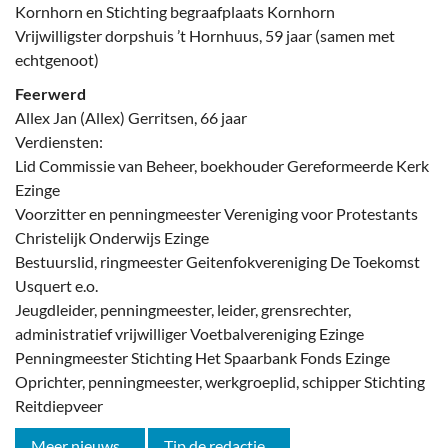
Kornhorn en Stichting begraafplaats Kornhorn
Vrijwilligster dorpshuis ’t Hornhuus, 59 jaar (samen met
echtgenoot)
Feerwerd
Allex Jan (Allex) Gerritsen, 66 jaar
Verdiensten:
Lid Commissie van Beheer, boekhouder Gereformeerde Kerk
Ezinge
Voorzitter en penningmeester Vereniging voor Protestants
Christelijk Onderwijs Ezinge
Bestuurslid, ringmeester Geitenfokvereniging De Toekomst
Usquert e.o.
Jeugdleider, penningmeester, leider, grensrechter,
administratief vrijwilliger Voetbalvereniging Ezinge
Penningmeester Stichting Het Spaarbank Fonds Ezinge
Oprichter, penningmeester, werkgroeplid, schipper Stichting
Reitdiepveer
Meer nieuws...
Tip de redactie...