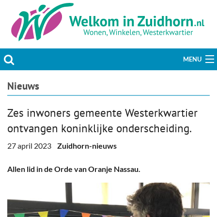
MENU
Actueel
Nieuws
Hobby & Vrije tijd
Zes inwoners gemeente Westerkwartier
ontvangen koninklijke onderscheiding.
Welzijn & Maatschappij
27 april 2023
Zuidhorn-nieuws
Bedrijven
Allen lid in de Orde van Oranje Nassau.
Prikbord & Aanbiedingen
Plaats bericht