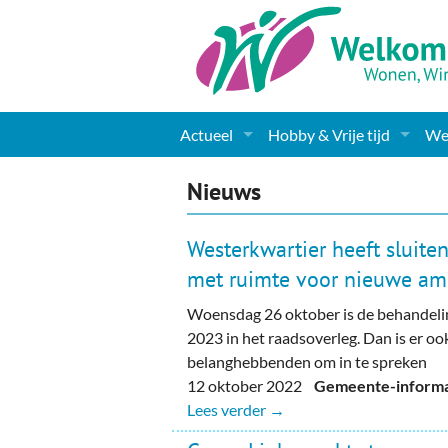
Actueel
Hobby & Vrije tijd
Wel
Nieuws
Sport
Coa
Nieuws
Agenda
(Culturele) verenigingen 
Cha
Westerkwartier heeft sluite
Gemeente informatie
Dorpen
Kunst
Ge
met ruimte voor nieuwe amb
Woensdag 26 oktober is de behandeli
Columns & Redactioneel
Woningaanbod
Muziek
Ki
2023 in het raadsoverleg. Dan is er oo
Foto-pagina
Toerisme & Musea
Lev
belanghebbenden om in te spreken
12 oktober 2022
Gemeente-informat
Podia & Dorpshuizen
Ond
Lees verder →