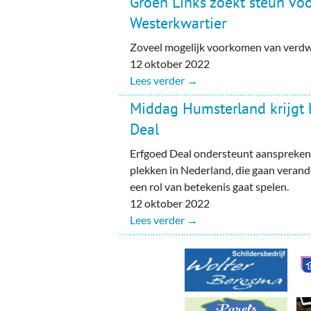
Groen Links zoekt steun voo
Ou
Westerkwartier
Pol
Zoveel mogelijk voorkomen van verdw
12 oktober 2022
Zui
Lees verder →
Middag Humsterland krijgt 
Deal
Erfgoed Deal ondersteunt aanspreke
plekken in Nederland, die gaan veran
een rol van betekenis gaat spelen.
12 oktober 2022
Lees verder →