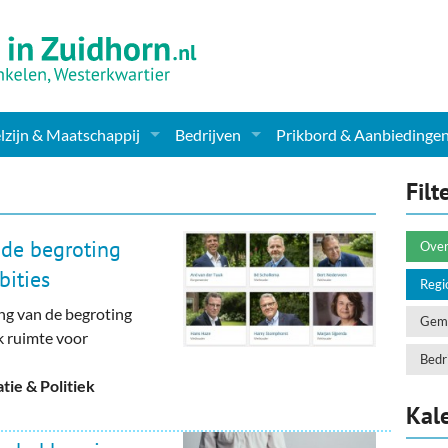
zijn & Maatschappij
Bedrijven
Prikbord & Aanbiedinge
ching, Therapie en meer
Supermarkt & Levensmiddelen
Filt
en Clubs
ritatieve instellingen
Winkelen & Mode
nde begroting
Over
zondheid & Zorg
Verzorging
ities
Regi
ng van de begroting
nderopvang
Dieren & Tuin
Geme
k ruimte voor
ensbeschouwelijk
Horeca & Uitgaan
Bedri
ie & Politiek
erwijs & jeugd
Vervoer, Auto's & Fietsen
Kal