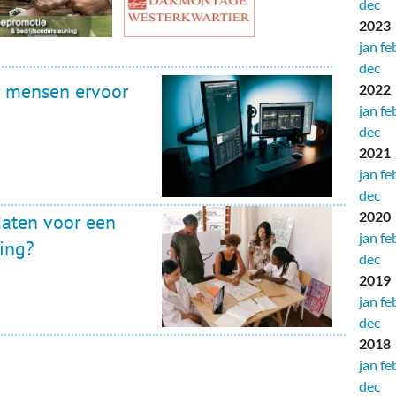
dec
2023
jan
fe
dec
 mensen ervoor
2022
jan
fe
dec
2021
jan
fe
dec
2020
daten voor een
jan
fe
ing?
dec
2019
jan
fe
dec
2018
jan
fe
dec