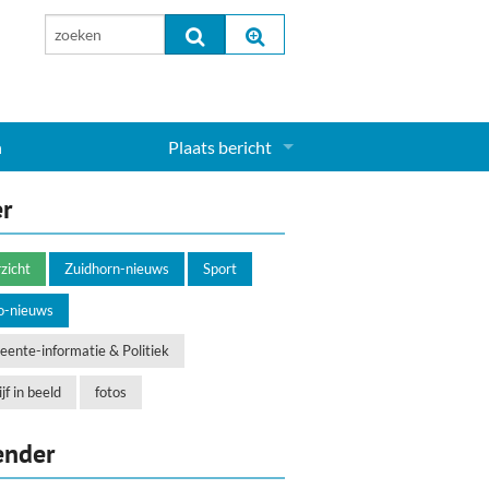
n
Plaats bericht
Inloggen...
er
Aanmelden nieuw account...
zicht
Zuidhorn-nieuws
Sport
o-nieuws
ente-informatie & Politiek
jf in beeld
fotos
ender