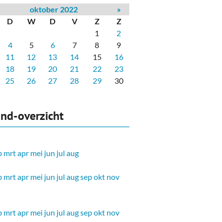
oktober 2022
»
D
W
D
V
Z
Z
1
2
4
5
6
7
8
9
11
12
13
14
15
16
18
19
20
21
22
23
25
26
27
28
29
30
nd-overzicht
b
mrt
apr
mei
jun
jul
aug
b
mrt
apr
mei
jun
jul
aug
sep
okt
nov
b
mrt
apr
mei
jun
jul
aug
sep
okt
nov