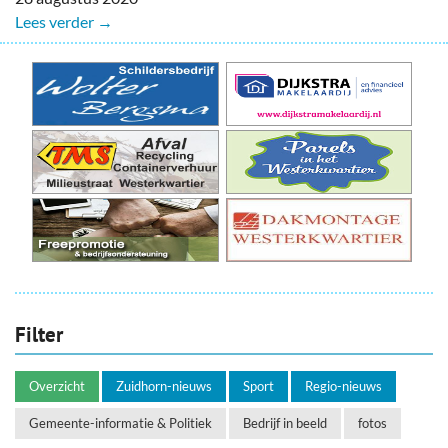
Lees verder →
Filter
Overzicht
Zuidhorn-nieuws
Sport
Regio-nieuws
Gemeente-informatie & Politiek
Bedrijf in beeld
fotos