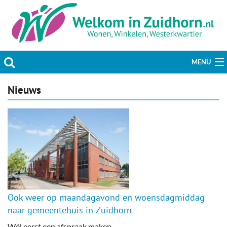
MENU
Actueel
Nieuws
Hobby & Vrije tijd
Welzijn & Maatschappij
Bedrijven
Prikbord & Aanbiedingen
Ook weer op maandagavond en woensdagmiddag
Plaats bericht
naar gemeentehuis in Zuidhorn
Wél eerst een afspraak maken