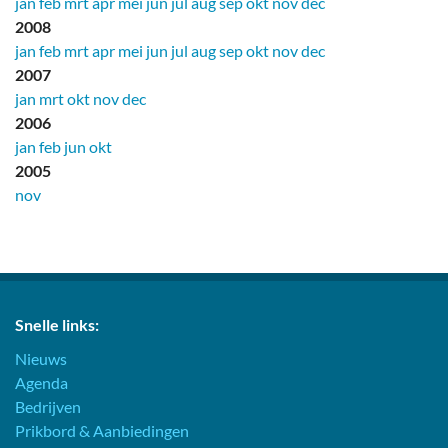
jan
feb
mrt
apr
mei
jun
jul
aug
sep
okt
nov
dec
2008
jan
feb
mrt
apr
mei
jun
jul
aug
sep
okt
nov
dec
2007
jan
mrt
okt
nov
dec
2006
jan
feb
jun
okt
2005
nov
Snelle links:
Nieuws
Agenda
Bedrijven
Prikbord & Aanbiedingen