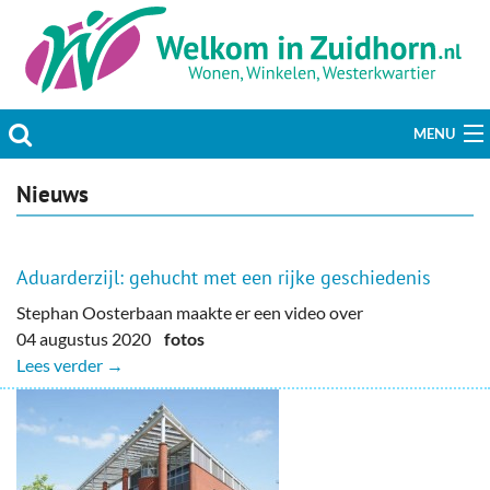
MENU
Actueel
Nieuws
Hobby & Vrije tijd
Aduarderzijl: gehucht met een rijke geschiedenis
Welzijn & Maatschappij
Stephan Oosterbaan maakte er een video over
04 augustus 2020
fotos
Bedrijven
Lees verder →
Prikbord & Aanbiedingen
Plaats bericht