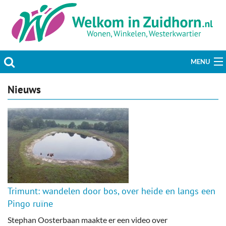
MENU
Actueel
Nieuws
Hobby & Vrije tijd
Welzijn & Maatschappij
Bedrijven
Prikbord & Aanbiedingen
Trimunt: wandelen door bos, over heide en langs een
Pingo ruïne
Plaats bericht
Stephan Oosterbaan maakte er een video over