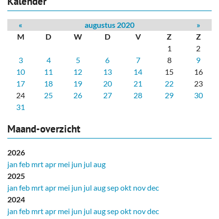
Kalender
«
augustus 2020
»
M
D
W
D
V
Z
Z
1
2
3
4
5
6
7
8
9
10
11
12
13
14
15
16
17
18
19
20
21
22
23
24
25
26
27
28
29
30
31
Maand-overzicht
2026
jan
feb
mrt
apr
mei
jun
jul
aug
2025
jan
feb
mrt
apr
mei
jun
jul
aug
sep
okt
nov
dec
2024
jan
feb
mrt
apr
mei
jun
jul
aug
sep
okt
nov
dec