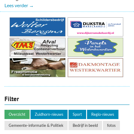
Lees verder →
Filter
Overzicht
Zuidhorn-nieuws
Sport
Regio-nieuws
Gemeente-informatie & Politiek
Bedrijf in beeld
fotos