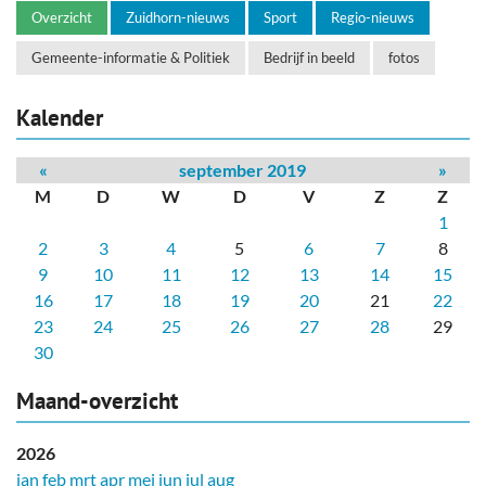
Overzicht
Zuidhorn-nieuws
Sport
Regio-nieuws
Gemeente-informatie & Politiek
Bedrijf in beeld
fotos
Kalender
«
september 2019
»
M
D
W
D
V
Z
Z
1
2
3
4
5
6
7
8
9
10
11
12
13
14
15
16
17
18
19
20
21
22
23
24
25
26
27
28
29
30
Maand-overzicht
2026
jan
feb
mrt
apr
mei
jun
jul
aug