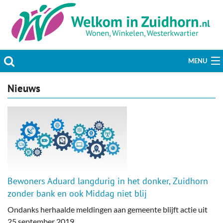
MENU
Actueel
Nieuws
Hobby & Vrije tijd
Welzijn & Maatschappij
Bedrijven
Prikbord & Aanbiedingen
Bewoners Aduard langdurig in het donker, Zuidhorn
zonder bank en ook Middag niet blij
Plaats bericht
Ondanks herhaalde meldingen aan gemeente blijft actie uit
25 september 2019