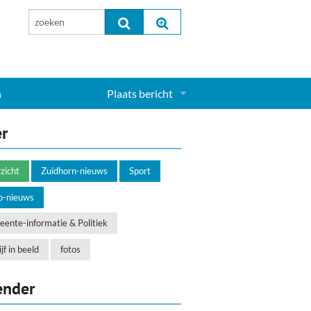
n
Plaats bericht
Inloggen...
er
Aanmelden nieuw account...
zicht
Zuidhorn-nieuws
Sport
o-nieuws
ente-informatie & Politiek
jf in beeld
fotos
ender