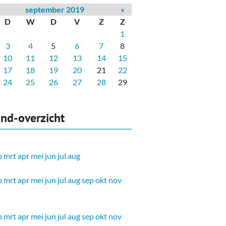
september 2019
»
D
W
D
V
Z
Z
1
3
4
5
6
7
8
10
11
12
13
14
15
17
18
19
20
21
22
24
25
26
27
28
29
nd-overzicht
b
mrt
apr
mei
jun
jul
aug
b
mrt
apr
mei
jun
jul
aug
sep
okt
nov
b
mrt
apr
mei
jun
jul
aug
sep
okt
nov