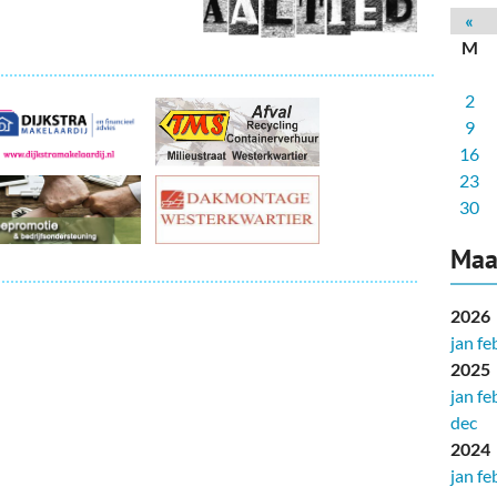
deren
Wonen & Interieur
«
M
itieke Partijen
On-line bestellen in Zuidhorn
2
dhorners
Financiën, Makelaars & Hypotheken
9
Diensten, Gemak & Zakelijk
16
23
(Ver) Bouw & Onderhoud
30
Bedrijventerreinen
Maa
Bedrijven in de Regio Zuidhorn
2026
jan
fe
Bedrijven van Vroeger
2025
jan
fe
dec
2024
jan
fe