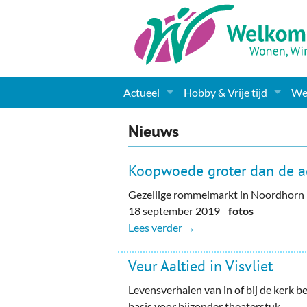
Actueel
Hobby & Vrije tijd
Wel
Nieuws
Sport
Coa
Nieuws
Agenda
(Culturele) verenigingen 
Cha
Koopwoede groter dan de a
Gemeente informatie
Dorpen
Kunst
Ge
Gezellige rommelmarkt in Noordhorn
18 september 2019
fotos
Columns & Redactioneel
Woningaanbod
Muziek
Ki
Lees verder →
Foto-pagina
Toerisme & Musea
Lev
Veur Aaltied in Visvliet
Podia & Dorpshuizen
Ond
Levensverhalen van in of bij de kerk 
basis voor bijzonder theaterstuk