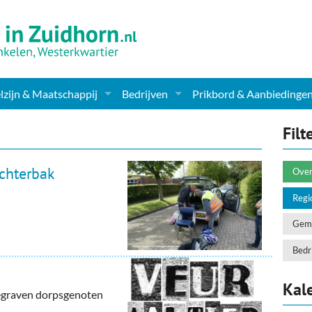
zijn & Maatschappij
Bedrijven
Prikbord & Aanbiedinge
ching, Therapie en meer
Supermarkt & Levensmiddelen
Filt
en Clubs
ritatieve instellingen
Winkelen & Mode
chterbak
Over
zondheid & Zorg
Verzorging
Regi
nderopvang
Dieren & Tuin
Geme
ensbeschouwelijk
Horeca & Uitgaan
Bedri
erwijs & jeugd
Vervoer, Auto's & Fietsen
Kal
begraven dorpsgenoten