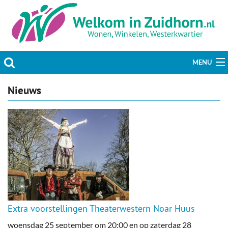
MENU
Actueel
Nieuws
Hobby & Vrije tijd
Welzijn & Maatschappij
Bedrijven
Prikbord & Aanbiedingen
Extra voorstellingen Theaterwestern Noar Huus
Plaats bericht
woensdag 25 september om 20:00 en op zaterdag 28