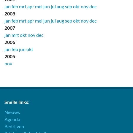
jan
feb
mrt
apr
mei
jun
jul
aug
sep
okt
nov
dec
2008
jan
feb
mrt
apr
mei
jun
jul
aug
sep
okt
nov
dec
2007
jan
mrt
okt
nov
dec
2006
jan
feb
jun
okt
2005
nov
Snelle links:
Nieuws
Agenda
Bedrijven