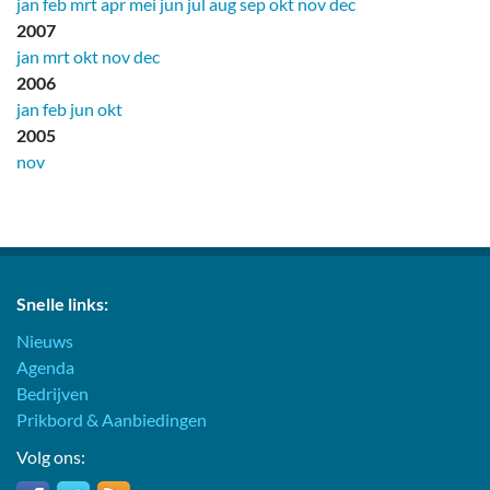
jan
feb
mrt
apr
mei
jun
jul
aug
sep
okt
nov
dec
2007
jan
mrt
okt
nov
dec
2006
jan
feb
jun
okt
2005
nov
Snelle links:
Nieuws
Agenda
Bedrijven
Prikbord & Aanbiedingen
Volg ons: