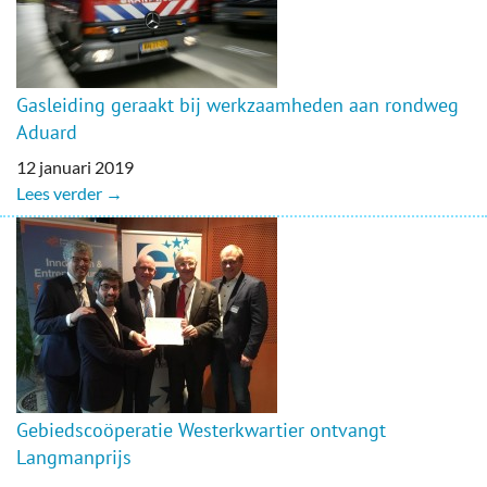
Gasleiding geraakt bij werkzaamheden aan rondweg
Aduard
12 januari 2019
Lees verder →
Gebiedscoöperatie Westerkwartier ontvangt
Langmanprijs