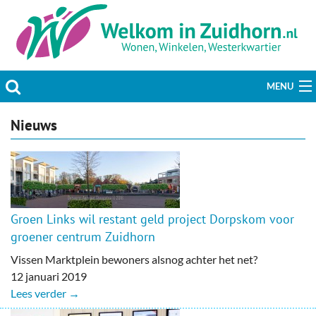
MENU
Actueel
Nieuws
Hobby & Vrije tijd
Welzijn & Maatschappij
Groen Links wil restant geld project Dorpskom voor
Bedrijven
groener centrum Zuidhorn
Prikbord & Aanbiedingen
Vissen Marktplein bewoners alsnog achter het net?
12 januari 2019
Plaats bericht
Lees verder →