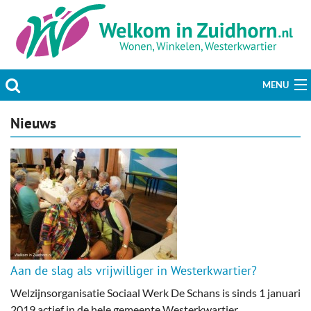
MENU
Actueel
Nieuws
Hobby & Vrije tijd
Welzijn & Maatschappij
Bedrijven
Prikbord & Aanbiedingen
Aan de slag als vrijwilliger in Westerkwartier?
Plaats bericht
Welzijnsorganisatie Sociaal Werk De Schans is sinds 1 januari
2019 actief in de hele gemeente Westerkwartier.