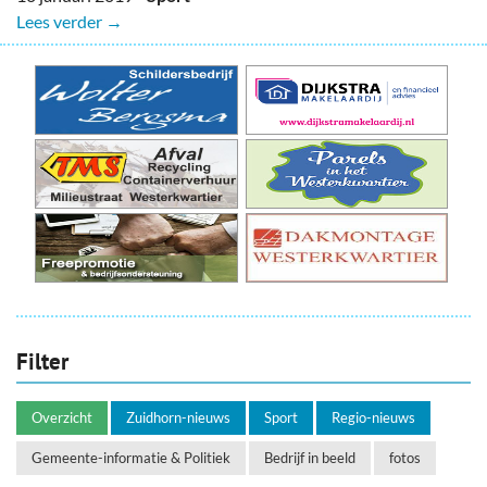
Lees verder →
Filter
Overzicht
Zuidhorn-nieuws
Sport
Regio-nieuws
Gemeente-informatie & Politiek
Bedrijf in beeld
fotos