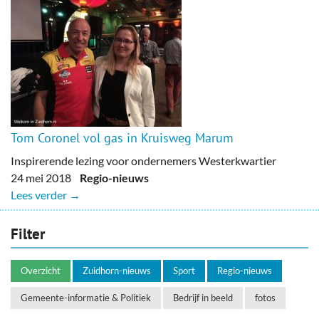
Tom Coronel vol gas in Kruisweg Marum
Inspirerende lezing voor ondernemers Westerkwartier
24 mei 2018
Regio-nieuws
Lees verder →
Filter
Overzicht
Zuidhorn-nieuws
Sport
Regio-nieuws
Gemeente-informatie & Politiek
Bedrijf in beeld
fotos