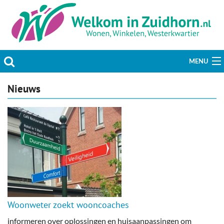
MENU
Actueel
Nieuws
Hobby & Vrije tijd
Welzijn & Maatschappij
Bedrijven
Prikbord & Aanbiedingen
Woonweter zoekt wooncoaches
Plaats bericht
informeren over oplossingen en huisaanpassingen om