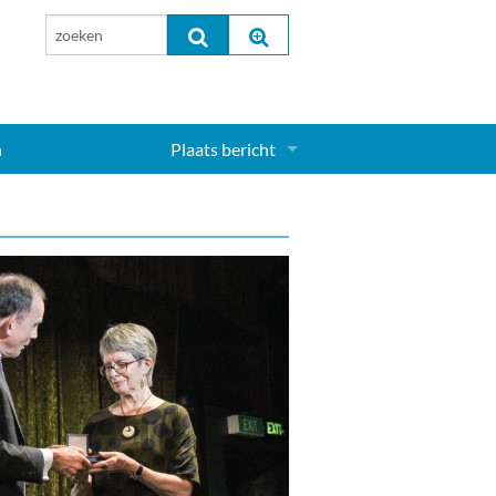
n
Plaats bericht
Inloggen...
Aanmelden nieuw account...