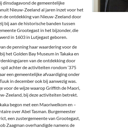
deren
Wonen & Interieur
j dinsdagavond de gemeentelijke
vanuit Nieuw-Zeeland al jaren inzet voor het
itieke Partijen
On-line bestellen in Zuidhorn
aan de ontdekking van Nieuw-Zeeland door
ij bij aan de historische banden tussen
dhorners
Financiën, Makelaars & Hypotheken
meente Grootegast in het bijzonder, die
 werd in 1603 in Lutjegast geboren.
Diensten, Gemak & Zakelijk
 van de penning haar waardering voor de
(Ver) Bouw & Onderhoud
h bij het Golden Bay Museum in Takaka en
erdenkingsjaren van de ontdekking door
Bedrijventerreinen
 spil achter de activiteiten rondom ‘375
aar een gemeentelijke afvaardiging onder
Bedrijven in de Regio Zuidhorn
Tuuk in december ook bij aanwezig was.
e voor de wijze waarop Griffith de Maori,
Bedrijven van Vroeger
-Zeeland, bij deze activiteiten betrekt.
Takaka begon met een Maoriwelkom en –
ntaire over Abel Tasman. Burgemeester
ict, een zustergemeente van Grootegast,
 Rob Zaagman overhandigde namens de