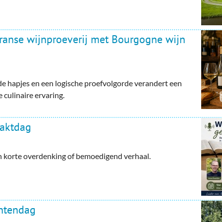
Franse wijnproeverij met Bourgogne wijn
e hapjes en een logische proefvolgorde verandert een
 culinaire ervaring.
haktdag
en korte overdenking of bemoedigend verhaal.
ntendag