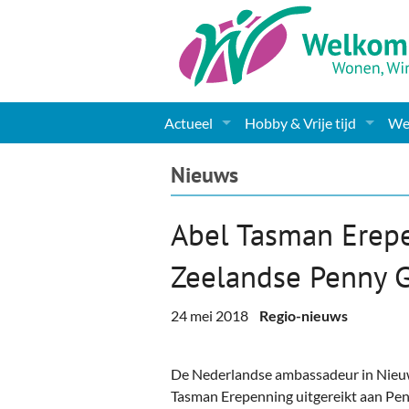
Actueel
Hobby & Vrije tijd
Wel
Nieuws
Sport
Coa
Nieuws
Agenda
(Culturele) verenigingen 
Cha
Abel Tasman Erep
Gemeente informatie
Dorpen
Kunst
Ge
Zeelandse Penny Gr
Columns & Redactioneel
Woningaanbod
Muziek
Ki
24 mei 2018
Regio-nieuws
Foto-pagina
Toerisme & Musea
Lev
Podia & Dorpshuizen
Ond
De Nederlandse ambassadeur in Nieu
Tasman Erepenning uitgereikt aan Penn