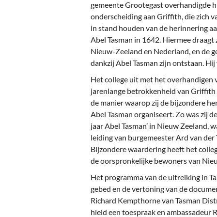
Ou
gemeente Grootegast overhandigde hi
onderscheiding aan Griffith, die zich 
Pol
in stand houden van de herinnering 
Abel Tasman in 1642. Hiermee draagt z
Zui
Nieuw-Zeeland en Nederland, en de ge
dankzij Abel Tasman zijn ontstaan. Hij
Het college uit met het overhandigen
jarenlange betrokkenheid van Griffit
de manier waarop zij de bijzondere h
Abel Tasman organiseert. Zo was zij de
jaar Abel Tasman’ in Nieuw Zeeland, w
leiding van burgemeester Ard van der 
Bijzondere waardering heeft het colleg
de oorspronkelijke bewoners van Nieuw
Het programma van de uitreiking in 
gebed en de vertoning van de docume
Richard Kempthorne van Tasman Distr
hield een toespraak en ambassadeur