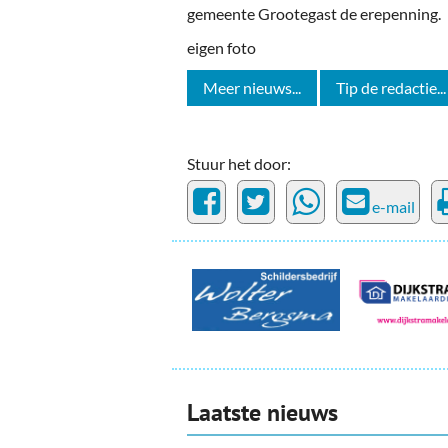
gemeente Grootegast de erepenning.
eigen foto
Meer nieuws...
Tip de redactie...
Stuur het door:
e-mail
Laatste nieuws