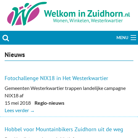
MENU
Actueel
Nieuws
Hobby & Vrije tijd
Fotochallenge NIX18 in Het Westerkwartier
Welzijn & Maatschappij
Gemeenten Westerkwartier trappen landelijke campagne
NIX18 af
Bedrijven
15 mei 2018
Regio-nieuws
Lees verder →
Prikbord & Aanbiedingen
Plaats bericht
Hobbel voor Mountainbikers Zuidhorn uit de weg