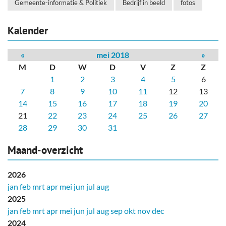
Gemeente-informatie & Politiek
Bedrijf in beeld
fotos
Kalender
«
mei 2018
»
M
D
W
D
V
Z
Z
1
2
3
4
5
6
7
8
9
10
11
12
13
14
15
16
17
18
19
20
21
22
23
24
25
26
27
28
29
30
31
Maand-overzicht
2026
jan
feb
mrt
apr
mei
jun
jul
aug
2025
jan
feb
mrt
apr
mei
jun
jul
aug
sep
okt
nov
dec
2024