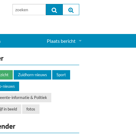
n
Plaats bericht
Inloggen...
er
Aanmelden nieuw account...
zicht
Zuidhorn-nieuws
Sport
o-nieuws
ente-informatie & Politiek
jf in beeld
fotos
ender