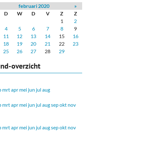
februari 2020
»
D
W
D
V
Z
Z
1
2
4
5
6
7
8
9
11
12
13
14
15
16
18
19
20
21
22
23
25
26
27
28
29
nd-overzicht
b
mrt
apr
mei
jun
jul
aug
b
mrt
apr
mei
jun
jul
aug
sep
okt
nov
b
mrt
apr
mei
jun
jul
aug
sep
okt
nov