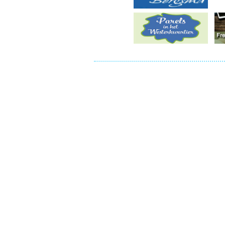
Ou
Pol
Zui