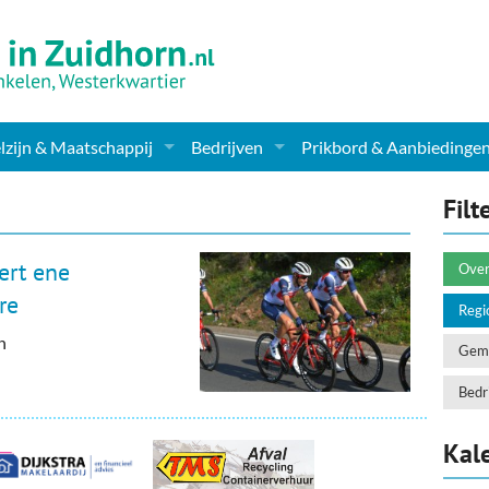
zijn & Maatschappij
Bedrijven
Prikbord & Aanbiedinge
ching, Therapie en meer
Supermarkt & Levensmiddelen
Filt
en Clubs
ritatieve instellingen
Winkelen & Mode
ert ene
Over
zondheid & Zorg
Verzorging
re
Regi
n
nderopvang
Dieren & Tuin
Geme
ensbeschouwelijk
Horeca & Uitgaan
Bedri
erwijs & jeugd
Vervoer, Auto's & Fietsen
Kal