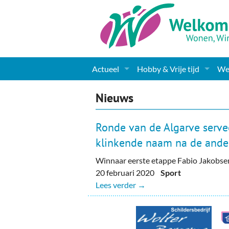
Actueel
Hobby & Vrije tijd
Wel
Nieuws
Sport
Coa
Nieuws
Agenda
(Culturele) verenigingen 
Cha
Ronde van de Algarve serve
Gemeente informatie
Dorpen
Kunst
Ge
klinkende naam na de ande
Winnaar eerste etappe Fabio Jakobse
Columns & Redactioneel
Woningaanbod
Muziek
Ki
20 februari 2020
Sport
Foto-pagina
Toerisme & Musea
Lev
Lees verder →
Podia & Dorpshuizen
Ond