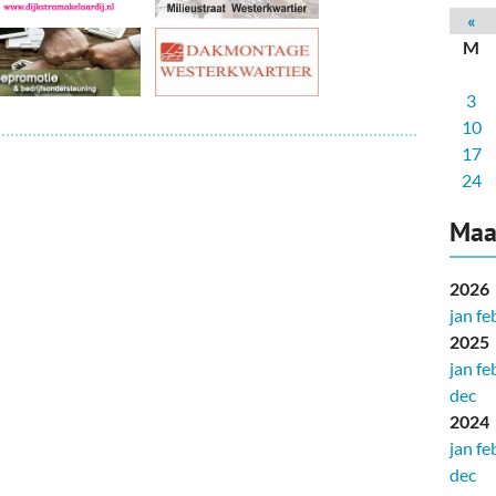
deren
Wonen & Interieur
«
M
itieke Partijen
On-line bestellen in Zuidhorn
3
dhorners
Financiën, Makelaars & Hypotheken
10
Diensten, Gemak & Zakelijk
17
24
(Ver) Bouw & Onderhoud
Maa
Bedrijventerreinen
2026
Bedrijven in de Regio Zuidhorn
jan
fe
2025
Bedrijven van Vroeger
jan
fe
dec
2024
jan
fe
dec