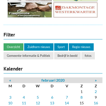
Filter
Overzicht
Zuidhorn-nieuws
Sport
Regio-nieuws
Gemeente-informatie & Politiek
Bedrijf in beeld
fotos
Kalender
«
februari 2020
»
M
D
W
D
V
Z
Z
1
2
3
4
5
6
7
8
9
10
11
12
13
14
15
16