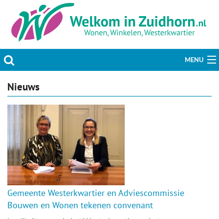
MENU
Actueel
Nieuws
Hobby & Vrije tijd
Welzijn & Maatschappij
Bedrijven
Prikbord & Aanbiedingen
Gemeente Westerkwartier en Adviescommissie
Plaats bericht
Bouwen en Wonen tekenen convenant