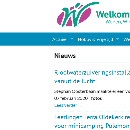
Actueel
Hobby & Vrije tijd
Wel
Nieuws
Sport
Coa
Nieuws
Agenda
(Culturele) verenigingen 
Cha
Rioolwaterzuiveringsinstall
Gemeente informatie
Dorpen
Kunst
Ge
vanuit de lucht
Stephan Oosterbaan maakte er een vi
Columns & Redactioneel
Woningaanbod
Muziek
Ki
07 februari 2020
fotos
Foto-pagina
Toerisme & Musea
Lev
Lees verder →
Leerlingen Terra Oldekerk re
Podia & Dorpshuizen
Ond
voor minicamping Polemo