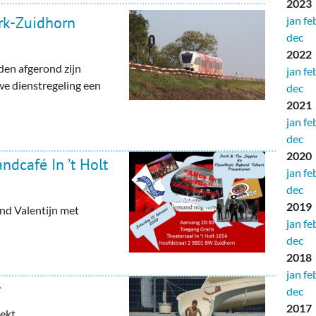
2023
rk-Zuidhorn
jan
fe
dec
2022
en afgerond zijn
jan
fe
we dienstregeling een
dec
2021
jan
fe
dec
2020
andcafé In ’t Holt
jan
fe
dec
2019
nd Valentijn met
jan
fe
dec
2018
jan
fe
r
dec
2017
oekt