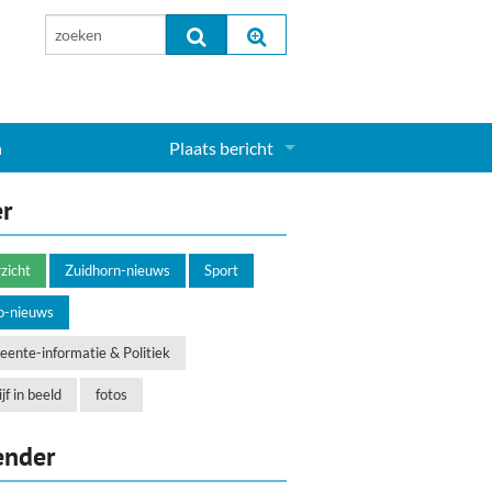
n
Plaats bericht
Inloggen...
er
Aanmelden nieuw account...
zicht
Zuidhorn-nieuws
Sport
o-nieuws
ente-informatie & Politiek
jf in beeld
fotos
ender