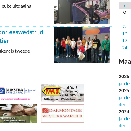
deren
Wonen & Interieur
«
 leuke uitdaging
M
itieke Partijen
On-line bestellen in Zuidhorn
3
dhorners
Financiën, Makelaars & Hypotheken
oorleeswedstrijd
10
ier
Diensten, Gemak & Zakelijk
17
24
skerk is tweede
(Ver) Bouw & Onderhoud
Maa
Bedrijventerreinen
2026
Bedrijven in de Regio Zuidhorn
jan
fe
2025
Bedrijven van Vroeger
jan
fe
dec
2024
jan
fe
dec