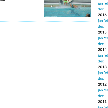
jan
fe
dec
2016
jan
fe
dec
2015
jan
fe
dec
2014
jan
fe
dec
2013
jan
fe
dec
2012
jan
fe
dec
2011
jan
fe