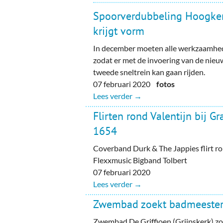
Spoorverdubbeling Hoogke
krijgt vorm
In december moeten alle werkzaamhed
zodat er met de invoering van de nieu
tweede sneltrein kan gaan rijden.
07 februari 2020
fotos
Lees verder →
Flirten rond Valentijn bij Gr
1654
Coverband Durk & The Jappies flirt ro
Flexxmusic Bigband Tolbert
07 februari 2020
Lees verder →
Zwembad zoekt badmeeste
Zwembad De Griffioen (Grijpskerk) z