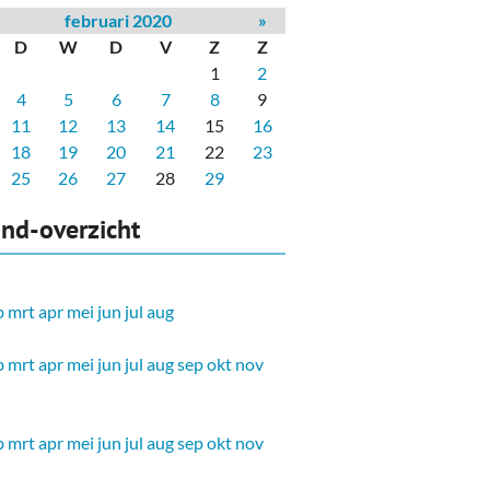
februari 2020
»
D
W
D
V
Z
Z
1
2
4
5
6
7
8
9
11
12
13
14
15
16
18
19
20
21
22
23
25
26
27
28
29
nd-overzicht
b
mrt
apr
mei
jun
jul
aug
b
mrt
apr
mei
jun
jul
aug
sep
okt
nov
b
mrt
apr
mei
jun
jul
aug
sep
okt
nov