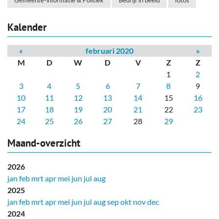
Gemeente-informatie & Politiek
Bedrijf in beeld
fotos
Kalender
«
februari 2020
»
M
D
W
D
V
Z
Z
1
2
3
4
5
6
7
8
9
10
11
12
13
14
15
16
17
18
19
20
21
22
23
24
25
26
27
28
29
Maand-overzicht
2026
jan
feb
mrt
apr
mei
jun
jul
aug
2025
jan
feb
mrt
apr
mei
jun
jul
aug
sep
okt
nov
dec
2024