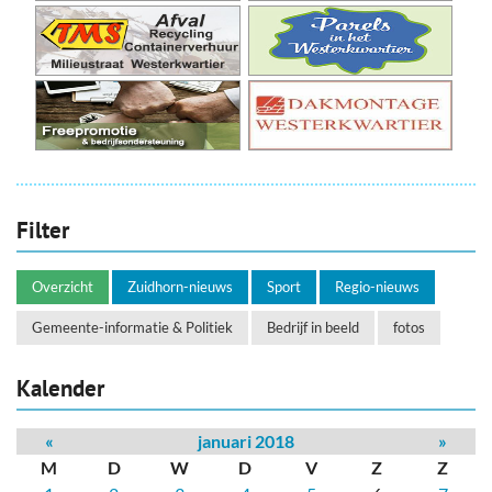
Filter
Overzicht
Zuidhorn-nieuws
Sport
Regio-nieuws
Gemeente-informatie & Politiek
Bedrijf in beeld
fotos
Kalender
«
januari 2018
»
M
D
W
D
V
Z
Z