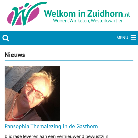
MENU
Actueel
Nieuws
Hobby & Vrije tijd
Welzijn & Maatschappij
Bedrijven
Prikbord & Aanbiedingen
Pansophia Themalezing in de Gasthorn
Plaats bericht
bijdrage leveren aan een vernieuwend bewustzijn