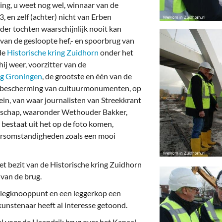
deren
Wonen & Interieur
ing, u weet nog wel, winnaar van de
 en zelf (achter) nicht van Erben
itieke Partijen
On-line bestellen in Zuidhorn
 der tochten waarschijnlijk nooit kan
van de gesloopte hef,- en spoorbrug van
dhorners
Financiën, Makelaars & Hypotheken
de
Historische kring Zuidhorn
onder het
ij weer, voorzitter van de
Diensten, Gemak & Zakelijk
ng Groningen
, de grootste en één van de
or bescherming van cultuurmonumenten, op
(Ver) Bouw & Onderhoud
in, van waar journalisten van Streekkrant
lschap, waaronder Wethouder Bakker,
Bedrijventerreinen
 bestaat uit het op de foto komen,
Bedrijven in de Regio Zuidhorn
ersomstandigheden zoals een mooi
Bedrijven van Vroeger
et bezit van de Historische kring Zuidhorn
 van de brug.
plegknooppunt en een leggerkop een
unstenaar heeft al interesse getoond.
 voor de Haandrik brug over het Kanaal