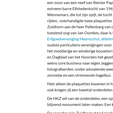
Ou
een zoon van een neef van Reinier Pap
extreem barre Elfstedentocht van 1963,
Pol
Wennemars, die tot zijn spijt, de tocht
rijden, overhandigde twee plaquettes 
Zui
Zuidhorn aan de heer Pellenbarg van 
toeziend oog van Jan Oomkes, daar is h
Erfgoedvereniging Heemschut, afdeli
oudste particuliere verenigingen vo
het modderige en winderige bouwterre
en Dagblad van het Noorden het geze
wiens core business naar eigen zeggen
fotografeerden, onder wisselende we
zonnetje en een striemende hagelbui.
Niet alleen de plaquettes kwamen in h
ook kregen zij een tweetal onderdelen
De HKZ wil van de onderdelen, een o
blijvend monument laten maken. Een k
De spoorbrug in Zuidhorn stond model