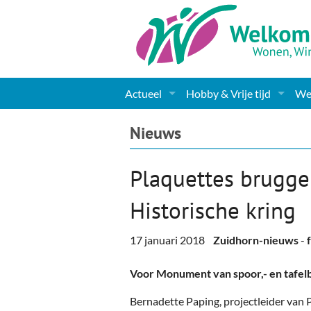
Actueel
Hobby & Vrije tijd
Wel
Nieuws
Sport
Coa
Nieuws
Agenda
(Culturele) verenigingen 
Cha
Plaquettes brugge
Gemeente informatie
Dorpen
Kunst
Ge
Historische kring
Columns & Redactioneel
Woningaanbod
Muziek
Ki
17 januari 2018
Zuidhorn-nieuws
-
Foto-pagina
Toerisme & Musea
Lev
Voor Monument van spoor,- en tafel
Podia & Dorpshuizen
Ond
Bernadette Paping, projectleider van