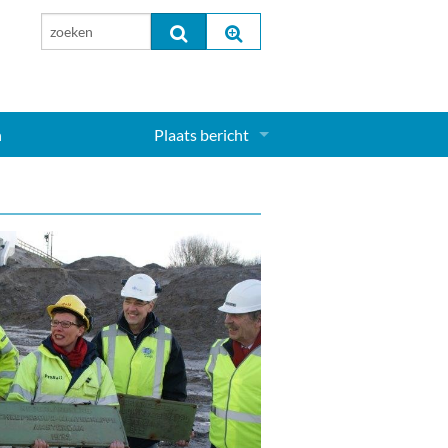
n
Plaats bericht
Inloggen...
Aanmelden nieuw account...