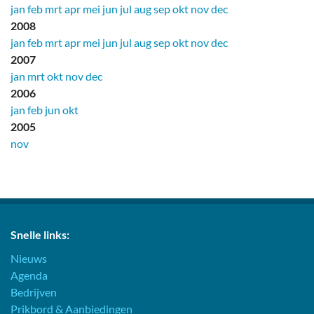
jan
feb
mrt
apr
mei
jun
jul
aug
sep
okt
nov
dec
2008
jan
feb
mrt
apr
mei
jun
jul
aug
sep
okt
nov
dec
2007
jan
mrt
okt
nov
dec
2006
jan
feb
jun
okt
2005
nov
Snelle links:
Nieuws
Agenda
Bedrijven
Prikbord & Aanbiedingen