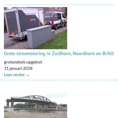
Grote stroomstoring in Zuidhorn, Noordhorn en Briltil
grotendeels opgelost
11 januari 2018
Lees verder →