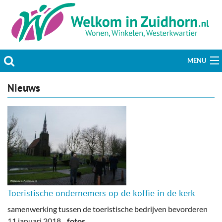
MENU
Actueel
Nieuws
Hobby & Vrije tijd
Welzijn & Maatschappij
Bedrijven
Prikbord & Aanbiedingen
Toeristische ondernemers op de koffie in de kerk
Plaats bericht
samenwerking tussen de toeristische bedrijven bevorderen
11 januari 2018
fotos