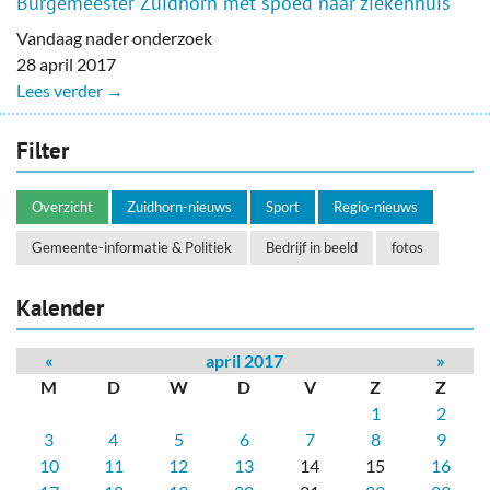
Burgemeester Zuidhorn met spoed naar ziekenhuis
Vandaag nader onderzoek
28 april 2017
Lees verder →
Filter
Overzicht
Zuidhorn-nieuws
Sport
Regio-nieuws
Gemeente-informatie & Politiek
Bedrijf in beeld
fotos
Kalender
«
april 2017
»
M
D
W
D
V
Z
Z
1
2
3
4
5
6
7
8
9
10
11
12
13
14
15
16