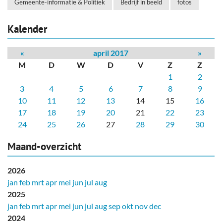
Gemeente-informatie & Politiek
Bedrijf in beeld
fotos
Kalender
«
april 2017
»
M
D
W
D
V
Z
Z
1
2
3
4
5
6
7
8
9
10
11
12
13
14
15
16
17
18
19
20
21
22
23
24
25
26
27
28
29
30
Maand-overzicht
2026
jan
feb
mrt
apr
mei
jun
jul
aug
2025
jan
feb
mrt
apr
mei
jun
jul
aug
sep
okt
nov
dec
2024