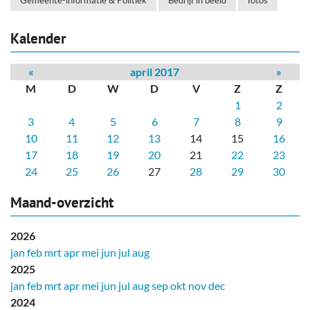
Gemeente-informatie & Politiek
Bedrijf in beeld
fotos
Kalender
«
april 2017
»
M
D
W
D
V
Z
Z
1
2
3
4
5
6
7
8
9
10
11
12
13
14
15
16
17
18
19
20
21
22
23
24
25
26
27
28
29
30
Maand-overzicht
2026
jan
feb
mrt
apr
mei
jun
jul
aug
2025
jan
feb
mrt
apr
mei
jun
jul
aug
sep
okt
nov
dec
2024