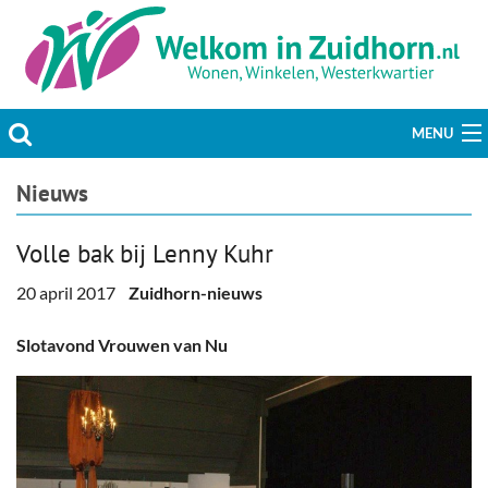
MENU
Actueel
Nieuws
Hobby & Vrije tijd
Volle bak bij Lenny Kuhr
Welzijn & Maatschappij
20 april 2017
Zuidhorn-nieuws
Bedrijven
Slotavond Vrouwen van Nu
Prikbord & Aanbiedingen
Plaats bericht