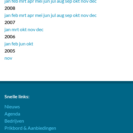
jan
feb
mrt
apr
mei
jun
jul
aug
sep
okt
nov
dec
2008
jan
feb
mrt
apr
mei
jun
jul
aug
sep
okt
nov
dec
2007
jan
mrt
okt
nov
dec
2006
jan
feb
jun
okt
2005
nov
Snelle links:
Nieuws
Agenda
Bedrijven
Prikbord & Aanbiedingen