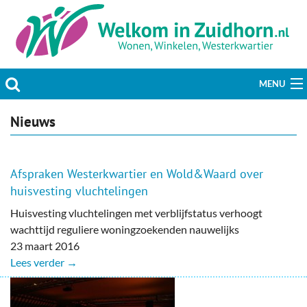
MENU
Actueel
Nieuws
Hobby & Vrije tijd
Afspraken Westerkwartier en Wold&Waard over
Welzijn & Maatschappij
huisvesting vluchtelingen
Huisvesting vluchtelingen met verblijfstatus verhoogt
Bedrijven
wachttijd reguliere woningzoekenden nauwelijks
23 maart 2016
Prikbord & Aanbiedingen
Lees verder →
Plaats bericht