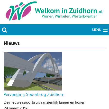
MENU
Actueel
Nieuws
Hobby & Vrije tijd
Welzijn & Maatschappij
Bedrijven
Prikbord & Aanbiedingen
Vervanging Spoorbrug Zuidhorn
Plaats bericht
De nieuwe spoorbrug aanzienlijk langer en hoger
24 maart 2016