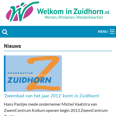
MENU
Actueel
Nieuws
Hobby & Vrije tijd
Welzijn & Maatschappij
Bedrijven
Prikbord & Aanbiedingen
’Zwembad van het jaar 2012’ komt in Zuidhorn!
Hans Pantjes mede ondernemer Michel Vaatstra van
Plaats bericht
ZwemCentrum Kollum openen begin 2013 ZwemCentrum