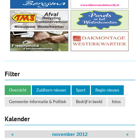
Filter
Overzicht
Zuidhorn-nieuws
Sport
Regio-nieuws
Gemeente-informatie & Politiek
Bedrijf in beeld
fotos
Kalender
«
november 2012
»