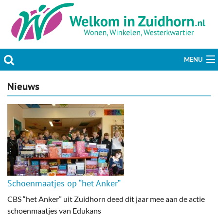
MENU
Actueel
Nieuws
Hobby & Vrije tijd
Welzijn & Maatschappij
Bedrijven
Prikbord & Aanbiedingen
Schoenmaatjes op “het Anker”
Plaats bericht
CBS “het Anker” uit Zuidhorn deed dit jaar mee aan de actie
schoenmaatjes van Edukans