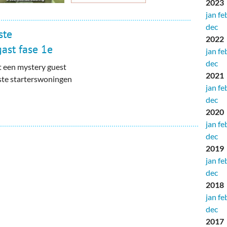
2023
jan
fe
dec
ste
2022
ast fase 1e
jan
fe
dec
t een mystery guest
2021
rste starterswoningen
jan
fe
dec
2020
jan
fe
dec
2019
jan
fe
dec
2018
jan
fe
dec
2017