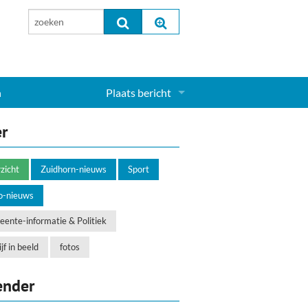
n
Plaats bericht
Inloggen...
er
Aanmelden nieuw account...
zicht
Zuidhorn-nieuws
Sport
o-nieuws
ente-informatie & Politiek
jf in beeld
fotos
ender