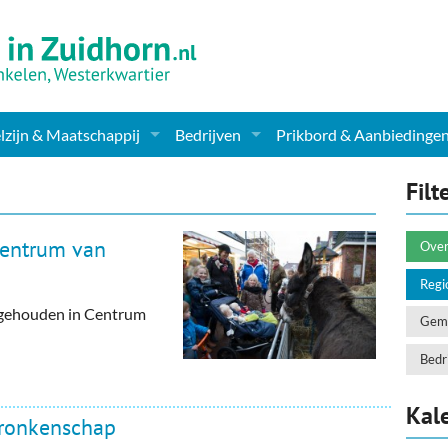
zijn & Maatschappij
Bedrijven
Prikbord & Aanbiedinge
ching, Therapie en meer
Supermarkt & Levensmiddelen
Filt
en Clubs
ritatieve instellingen
Winkelen & Mode
 Centrum van
Over
zondheid & Zorg
Verzorging
Regi
r gehouden in Centrum
nderopvang
Dieren & Tuin
Geme
ensbeschouwelijk
Horeca & Uitgaan
Bedri
erwijs & jeugd
Vervoer, Auto's & Fietsen
Kal
ronkenschap