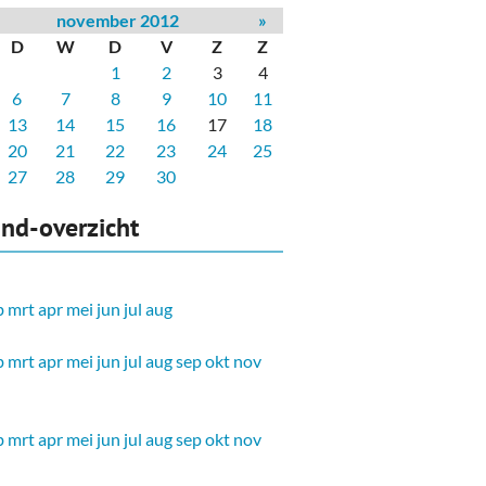
november 2012
»
D
W
D
V
Z
Z
1
2
3
4
6
7
8
9
10
11
13
14
15
16
17
18
20
21
22
23
24
25
27
28
29
30
nd-overzicht
b
mrt
apr
mei
jun
jul
aug
b
mrt
apr
mei
jun
jul
aug
sep
okt
nov
b
mrt
apr
mei
jun
jul
aug
sep
okt
nov