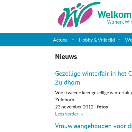
Actueel
Hobby & Vrije tijd
Wel
Nieuws
Sport
Coa
Nieuws
Agenda
(Culturele) verenigingen 
Cha
Gezellige winterfair in het
Gemeente informatie
Dorpen
Kunst
Ge
Zuidhorn
Voor tweede keer gezellige winterfai
Columns & Redactioneel
Woningaanbod
Muziek
Ki
Zuidhorn
Foto-pagina
Toerisme & Musea
Lev
23 november 2012
fotos
Lees verder →
Podia & Dorpshuizen
Ond
Vrouw aangehouden voor d