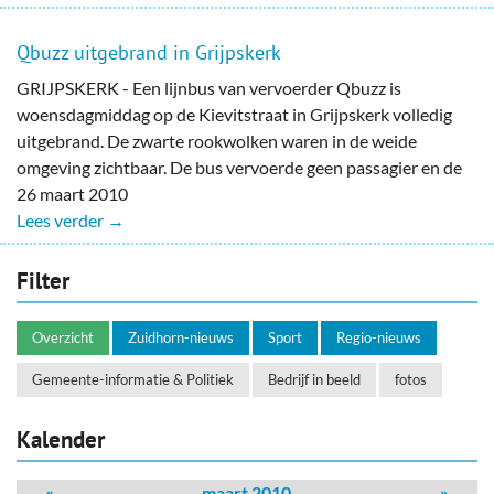
Qbuzz uitgebrand in Grijpskerk
GRIJPSKERK - Een lijnbus van vervoerder Qbuzz is
woensdagmiddag op de Kievitstraat in Grijpskerk volledig
uitgebrand. De zwarte rookwolken waren in de weide
omgeving zichtbaar. De bus vervoerde geen passagier en de
26 maart 2010
Lees verder →
Filter
Overzicht
Zuidhorn-nieuws
Sport
Regio-nieuws
Gemeente-informatie & Politiek
Bedrijf in beeld
fotos
Kalender
«
maart 2010
»