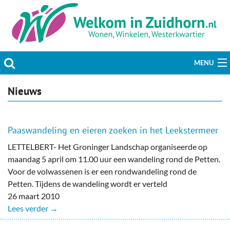
MENU
Actueel
Nieuws
Hobby & Vrije tijd
Paaswandeling en eieren zoeken in het Leekstermeer
Welzijn & Maatschappij
LETTELBERT- Het Groninger Landschap organiseerde op
maandag 5 april om 11.00 uur een wandeling rond de Petten.
Bedrijven
Voor de volwassenen is er een rondwandeling rond de
Petten. Tijdens de wandeling wordt er verteld
Prikbord & Aanbiedingen
26 maart 2010
Lees verder →
Plaats bericht