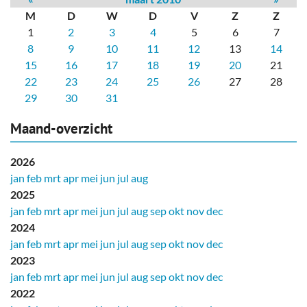
M
D
W
D
V
Z
Z
1
2
3
4
5
6
7
8
9
10
11
12
13
14
15
16
17
18
19
20
21
22
23
24
25
26
27
28
29
30
31
Maand-overzicht
2026
jan
feb
mrt
apr
mei
jun
jul
aug
2025
jan
feb
mrt
apr
mei
jun
jul
aug
sep
okt
nov
dec
2024
jan
feb
mrt
apr
mei
jun
jul
aug
sep
okt
nov
dec
2023
jan
feb
mrt
apr
mei
jun
jul
aug
sep
okt
nov
dec
2022