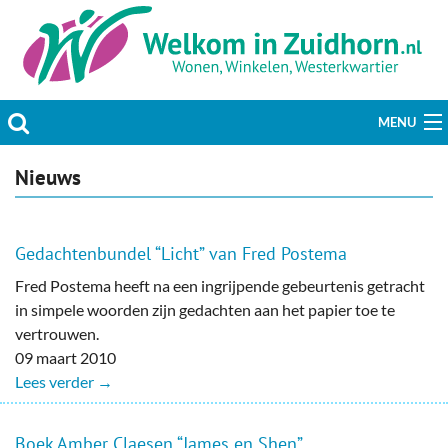
MENU
Actueel
Nieuws
Hobby & Vrije tijd
Gedachtenbundel “Licht” van Fred Postema
Welzijn & Maatschappij
Fred Postema heeft na een ingrijpende gebeurtenis getracht
in simpele woorden zijn gedachten aan het papier toe te
Bedrijven
vertrouwen.
09 maart 2010
Prikbord & Aanbiedingen
Lees verder →
Plaats bericht
Boek Amber Claesen “James en Shen”