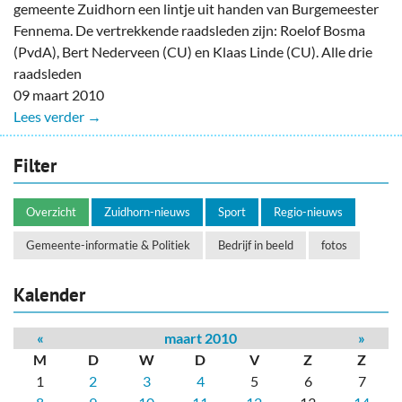
gemeente Zuidhorn een lintje uit handen van Burgemeester
Fennema. De vertrekkende raadsleden zijn: Roelof Bosma
(PvdA), Bert Nederveen (CU) en Klaas Linde (CU). Alle drie
raadsleden
09 maart 2010
Lees verder →
Filter
Overzicht
Zuidhorn-nieuws
Sport
Regio-nieuws
Gemeente-informatie & Politiek
Bedrijf in beeld
fotos
Kalender
«
maart 2010
»
M
D
W
D
V
Z
Z
1
2
3
4
5
6
7