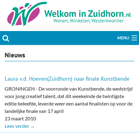
MENU
Actueel
Nieuws
Hobby & Vrije tijd
Laura v.d. Hoeven(Zuidhorn) naar finale Kunstbende
Welzijn & Maatschappij
GRONINGEN - De voorronde van Kunstbende, de wedstrijd
voor jong creatief talent, dat dit weekeinde de twintigste
Bedrijven
editie beleefde, leverde weer een aantal finalisten op voor de
landelijke finale van 17 april
Prikbord & Aanbiedingen
23 maart 2010
Lees verder →
Plaats bericht