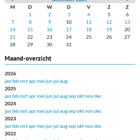
M
D
W
D
V
Z
Z
1
2
3
4
5
6
7
8
9
10
11
12
13
14
15
16
17
18
19
20
21
22
23
24
25
26
27
28
29
30
31
Maand-overzicht
2026
jan
feb
mrt
apr
mei
jun
jul
aug
2025
jan
feb
mrt
apr
mei
jun
jul
aug
sep
okt
nov
dec
2024
jan
feb
mrt
apr
mei
jun
jul
aug
sep
okt
nov
dec
2023
jan
feb
mrt
apr
mei
jun
jul
aug
sep
okt
nov
dec
2022