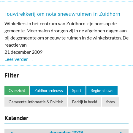
Touwtrekkerij om nota sneeuwruimen in Zuidhorn
Winkeliers in het centrum van Zuidhorn zijn boos op de
gemeente. Meermalen drongen zij in de afgelopen dagen aan
bij de gemeente om sneeuw te ruimen in de winkelstraten. De
reactie van
21 december 2009
Lees verder →
Filter
Overzicht
Zuidhorn-nieuws
Sport
Regio-nieuws
Gemeente-informatie & Politiek
Bedrijf in beeld
fotos
Kalender
«
december 2009
»