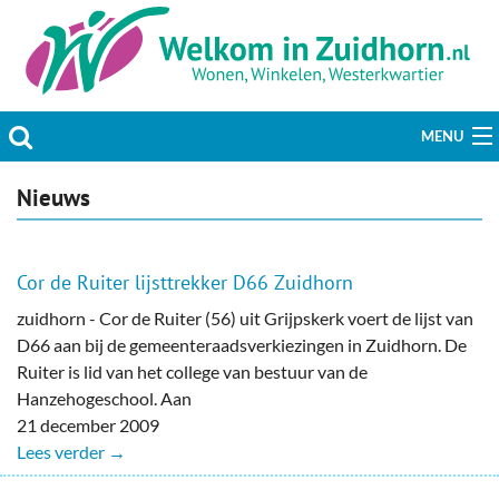
MENU
Actueel
Nieuws
Hobby & Vrije tijd
Cor de Ruiter lijsttrekker D66 Zuidhorn
Welzijn & Maatschappij
zuidhorn - Cor de Ruiter (56) uit Grijpskerk voert de lijst van
D66 aan bij de gemeenteraadsverkiezingen in Zuidhorn. De
Bedrijven
Ruiter is lid van het college van bestuur van de
Hanzehogeschool. Aan
Prikbord & Aanbiedingen
21 december 2009
Lees verder →
Plaats bericht