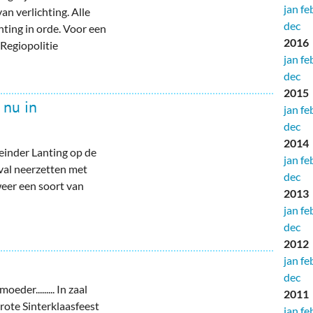
jan
fe
an verlichting. Alle
dec
hting in orde. Voor een
2016
 Regiopolitie
jan
fe
dec
2015
 nu in
jan
fe
dec
2014
Reinder Lanting op de
jan
fe
val neerzetten met
dec
weer een soort van
2013
jan
fe
dec
2012
jan
fe
dec
oeder......... In zaal
2011
ote Sinterklaasfeest
jan
fe