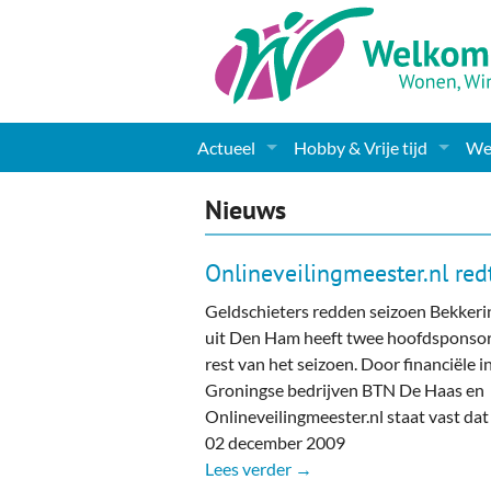
Actueel
Hobby & Vrije tijd
Wel
Nieuws
Sport
Coa
Nieuws
Agenda
(Culturele) verenigingen 
Cha
Onlineveilingmeester.nl red
Gemeente informatie
Dorpen
Kunst
Ge
Geldschieters redden seizoen Bekkeri
uit Den Ham heeft twee hoofdsponso
Columns & Redactioneel
Woningaanbod
Muziek
Ki
rest van het seizoen. Door financiële 
Groningse bedrijven BTN De Haas en
Foto-pagina
Toerisme & Musea
Lev
Onlineveilingmeester.nl staat vast dat
02 december 2009
Podia & Dorpshuizen
Ond
Lees verder →