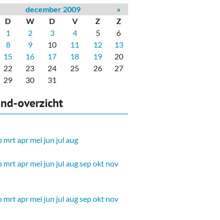
december 2009
»
D
W
D
V
Z
Z
1
2
3
4
5
6
8
9
10
11
12
13
15
16
17
18
19
20
22
23
24
25
26
27
29
30
31
nd-overzicht
b
mrt
apr
mei
jun
jul
aug
b
mrt
apr
mei
jun
jul
aug
sep
okt
nov
b
mrt
apr
mei
jun
jul
aug
sep
okt
nov