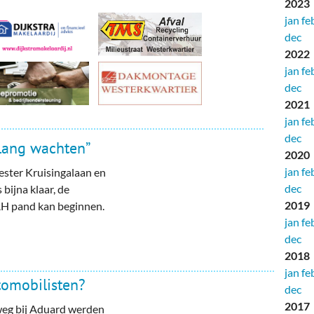
2023
jan
fe
dec
2022
jan
fe
dec
2021
jan
fe
dec
 lang wachten”
2020
jan
fe
ester Kruisingalaan en
dec
 bijna klaar, de
2019
t AH pand kan beginnen.
jan
fe
dec
2018
jan
fe
tomobilisten?
dec
2017
tweg bij Aduard werden