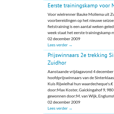
Ou
Eerste trainingskamp voor
Pol
Voor wielrenner Bauke Mollema uit Zu
voorbereidingen op het nieuwe seizoe
Zui
fietstraining is een aantal weken gel
week staat het eerste trainingskamp
02 december 2009
Lees verder →
Prijswinnaars 2e trekking Si
Zuidhor
Aanstaande vrijdagavond 4 december
hoofdprijswinnaars van de Sinterklaas
Kuis Rijwielhal hun waardecheque's.
door:Max Koster, Gaickingahof 9, 980
gewonnen door:M. van Wijk, Englumst
02 december 2009
Lees verder →