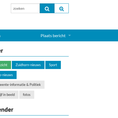
n
Plaats bericht
Inloggen...
er
Aanmelden nieuw account...
zicht
Zuidhorn-nieuws
Sport
o-nieuws
ente-informatie & Politiek
jf in beeld
fotos
ender