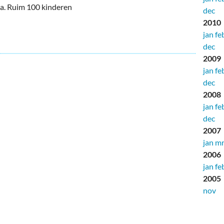
a. Ruim 100 kinderen
dec
2010
jan
fe
dec
2009
jan
fe
dec
2008
jan
fe
dec
2007
jan
mr
2006
jan
fe
2005
nov