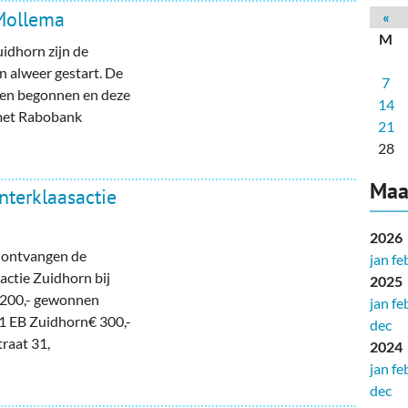
deren
Wonen & Interieur
 Mollema
«
M
itieke Partijen
On-line bestellen in Zuidhorn
idhorn zijn de
n alweer gestart. De
7
dhorners
Financiën, Makelaars & Hypotheken
eden begonnen en deze
14
 met Rabobank
Diensten, Gemak & Zakelijk
21
28
(Ver) Bouw & Onderhoud
Maa
nterklaasactie
Bedrijventerreinen
2026
Bedrijven in de Regio Zuidhorn
 ontvangen de
jan
fe
actie Zuidhorn bij
2025
Bedrijven van Vroeger
€ 200,- gewonnen
jan
fe
1 EB Zuidhorn€ 300,-
dec
raat 31,
2024
jan
fe
dec