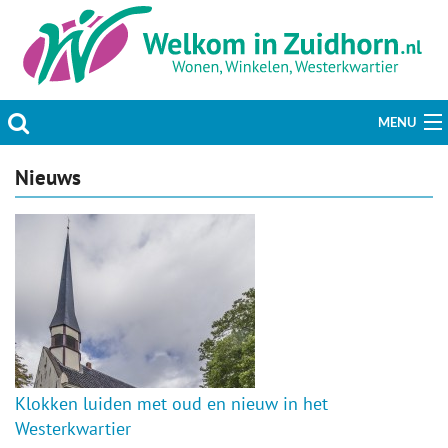
MENU
Actueel
Nieuws
Hobby & Vrije tijd
Welzijn & Maatschappij
Bedrijven
Prikbord & Aanbiedingen
Klokken luiden met oud en nieuw in het
Plaats bericht
Westerkwartier