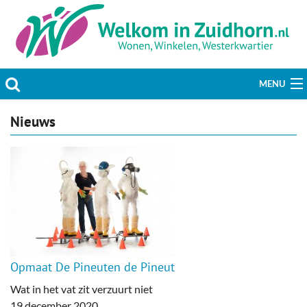
MENU
Actueel
Nieuws
Hobby & Vrije tijd
Welzijn & Maatschappij
Bedrijven
Prikbord & Aanbiedingen
Opmaat De Pineuten de Pineut
Plaats bericht
Wat in het vat zit verzuurt niet
19 december 2020