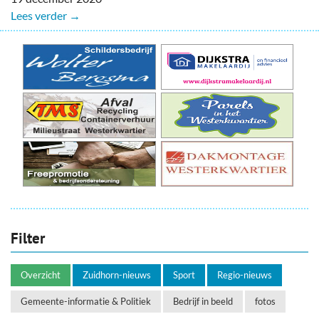
Lees verder →
Filter
Overzicht
Zuidhorn-nieuws
Sport
Regio-nieuws
Gemeente-informatie & Politiek
Bedrijf in beeld
fotos