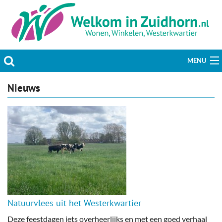
MENU
Actueel
Nieuws
Hobby & Vrije tijd
Welzijn & Maatschappij
Bedrijven
Prikbord & Aanbiedingen
Natuurvlees uit het Westerkwartier
Plaats bericht
Deze feestdagen iets overheerlijks en met een goed verhaal