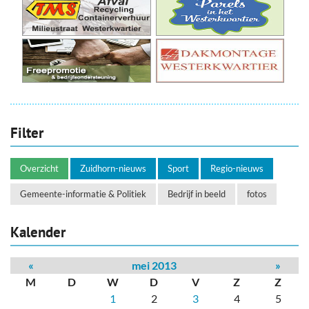
Filter
Overzicht
Zuidhorn-nieuws
Sport
Regio-nieuws
Gemeente-informatie & Politiek
Bedrijf in beeld
fotos
Kalender
«
mei 2013
»
M
D
W
D
V
Z
Z
1
2
3
4
5