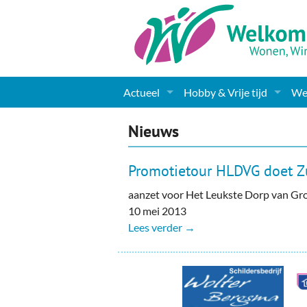
Actueel
Hobby & Vrije tijd
Wel
Nieuws
Sport
Coa
Nieuws
Agenda
(Culturele) verenigingen 
Cha
Promotietour HLDVG doet Z
Gemeente informatie
Dorpen
Kunst
Ge
aanzet voor Het Leukste Dorp van Gr
10 mei 2013
Columns & Redactioneel
Woningaanbod
Muziek
Ki
Lees verder →
Foto-pagina
Toerisme & Musea
Lev
Podia & Dorpshuizen
Ond