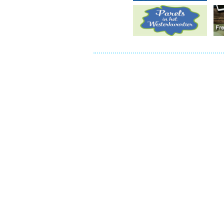
Ou
Pol
Zui