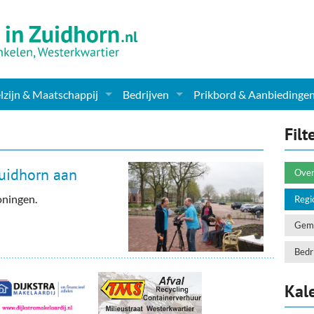
zijn & Maatschappij
Bedrijven
Prikbord & Aanbiedinge
ching, Therapie en meer
Supermarkt & Levensmiddelen
Filt
en Clubs
ritatieve instellingen
Winkelen & Mode
uidhorn aan
Over
zondheid & Zorg
Verzorging
oningen.
Regi
nderopvang
Dieren & Tuin
Geme
ensbeschouwelijk
Horeca & Uitgaan
Bedri
erwijs & jeugd
Vervoer, Auto's & Fietsen
Kal