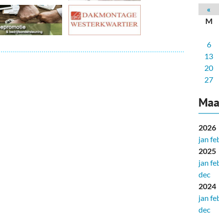
deren
Wonen & Interieur
«
M
itieke Partijen
On-line bestellen in Zuidhorn
6
dhorners
Financiën, Makelaars & Hypotheken
13
Diensten, Gemak & Zakelijk
20
27
(Ver) Bouw & Onderhoud
Maa
Bedrijventerreinen
2026
Bedrijven in de Regio Zuidhorn
jan
fe
2025
Bedrijven van Vroeger
jan
fe
dec
2024
jan
fe
dec