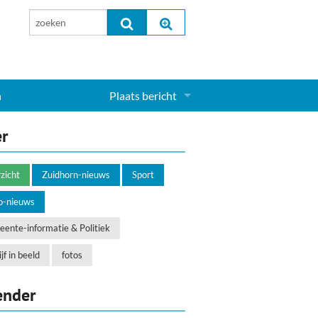
n
Plaats bericht
Inloggen...
er
Aanmelden nieuw account...
zicht
Zuidhorn-nieuws
Sport
o-nieuws
ente-informatie & Politiek
jf in beeld
fotos
ender