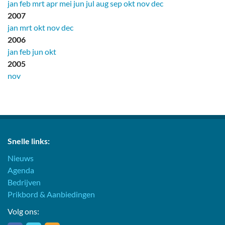
jan
feb
mrt
apr
mei
jun
jul
aug
sep
okt
nov
dec
2007
jan
mrt
okt
nov
dec
2006
jan
feb
jun
okt
2005
nov
Snelle links:
Nieuws
Agenda
Bedrijven
Prikbord & Aanbiedingen
Volg ons: