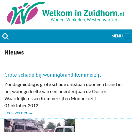
MENU
Actueel
Nieuws
Hobby & Vrije tijd
Grote schade bij woningbrand Kommerzijl
Welzijn & Maatschappij
Zondagmiddag is grote schade ontstaan door een brand in
het woongedeelte van een boerderij aan de Ooster
Bedrijven
Waarddijk tussen Kommerzijl en Munnekezijl.
01 oktober 2012
Prikbord & Aanbiedingen
Lees verder →
Plaats bericht