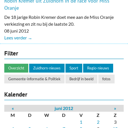
Robin Kremer uit Zuidhorn in de race voor Miss
Oranje
De 18 jarige Robin Kremer doet mee aan de Miss Oranje
verkiezing en zit nu bij de laatste 20.
08 juni 2012
Lees verder →
Filter
Overzicht
Zuidhorn-nieuws
Sport
Regio-nieuws
Gemeente-informatie & Politiek
Bedrijf in beeld
fotos
Kalender
«
juni 2012
»
M
D
W
D
V
Z
Z
1
2
3