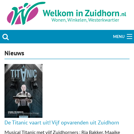
MENU
Actueel
Nieuws
Hobby & Vrije tijd
Welzijn & Maatschappij
Bedrijven
Prikbord & Aanbiedingen
De Titanic vaart uit! Vijf opvarenden uit Zuidhorn
Plaats bericht
Musical Titanic met vijf Zuidhorners : Ria Bakker, Maaike