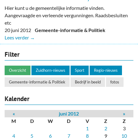
Hier kunt u de gemeentelijke informatie vinden.
Aangevraagde en verleende vergunningen. Raadsbesluiten
etc
20 juni 2012
Gemeente-informatie & Politiek
Lees verder →
Filter
Overzicht
Zuidhorn-nieuws
Sport
Regio-nieuws
Gemeente-informatie & Politiek
Bedrijf in beeld
fotos
Kalender
«
juni 2012
»
M
D
W
D
V
Z
Z
1
2
3
4
5
6
7
8
9
10