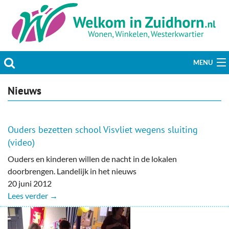
MENU
Actueel
Nieuws
Hobby & Vrije tijd
Ouders bezetten school Visvliet wegens sluiting
Welzijn & Maatschappij
(video)
Ouders en kinderen willen de nacht in de lokalen
Bedrijven
doorbrengen. Landelijk in het nieuws
20 juni 2012
Prikbord & Aanbiedingen
Lees verder →
Plaats bericht