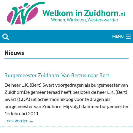
MENU
Actueel
Nieuws
Hobby & Vrije tijd
Burgemeester Zuidhorn: Van Bertus naar Bert
Welzijn & Maatschappij
De heer L.K. (Bert) Swart voorgedragen als burgemeester van
ZuidhornDe gemeenteraad heeft besloten de heer L.K. (Bert)
Bedrijven
Swart (CDA) uit Schiermonnikoog voor te dragen als
burgemeester van Zuidhorn. Hij volgt daarmee burgemeester
Prikbord & Aanbiedingen
15 februari 2011
Lees verder →
Plaats bericht