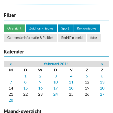
Filter
Overzicht
Zuidhorn-nieuws
Sport
Regio-nieuws
Gemeente-informatie & Politiek
Bedrijf in beeld
fotos
Kalender
«
februari 2011
»
M
D
W
D
V
Z
Z
1
2
3
4
5
6
7
8
9
10
11
12
13
14
15
16
17
18
19
20
21
22
23
24
25
26
27
28
Maand-overzicht