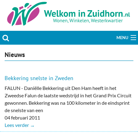
MENU
Actueel
Nieuws
Hobby & Vrije tijd
Bekkering snelste in Zweden
Welzijn & Maatschappij
FALUN - Daniëlle Bekkering uit Den Ham heeft in het
Zweedse Falun de laatste wedstrijd in het Grand Prix Circuit
Bedrijven
gewonnen. Bekkering was na 100 kilometer in de eindsprint
de snelste van een
Prikbord & Aanbiedingen
04 februari 2011
Lees verder →
Plaats bericht